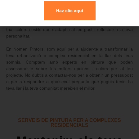
millorada.
Haz clic aquí
5.
Afegeix el teu toc personal
: Canviar la pintura és una
oportunitat per a personalitzar la teva llar i fer-ho més teu. Pots
triar colors i estils que s’adaptin al teu gust i reflecteixin la teva
personalitat.
En Nomen Pintors, som aquí per a ajudar-te a transformar la
teva urbanització o complex residencial en la llar dels teus
somnis. Comptem amb experts en pintura que poden
assessorar-te sobre les millors opcions i colors per al teu
projecte. No dubtis a contactar-nos per a obtenir un pressupost
o per a respondre a qualsevol pregunta que puguis tenir. La
teva llar i la teva comunitat mereixen el millor.
SERVEIS DE PINTURA PER A COMPLEXES
RESIDENCIALS