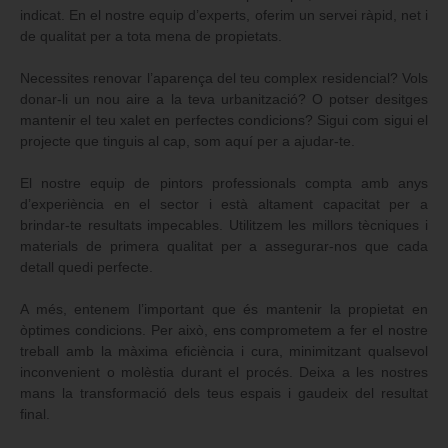
indicat. En el nostre equip d’experts, oferim un servei ràpid, net i
de qualitat per a tota mena de propietats.
Necessites renovar l’aparença del teu complex residencial? Vols
donar-li un nou aire a la teva urbanització? O potser desitges
mantenir el teu xalet en perfectes condicions? Sigui com sigui el
projecte que tinguis al cap, som aquí per a ajudar-te.
El nostre equip de pintors professionals compta amb anys
d’experiència en el sector i està altament capacitat per a
brindar-te resultats impecables. Utilitzem les millors tècniques i
materials de primera qualitat per a assegurar-nos que cada
detall quedi perfecte.
A més, entenem l’important que és mantenir la propietat en
òptimes condicions. Per això, ens comprometem a fer el nostre
treball amb la màxima eficiència i cura, minimitzant qualsevol
inconvenient o molèstia durant el procés. Deixa a les nostres
mans la transformació dels teus espais i gaudeix del resultat
final.