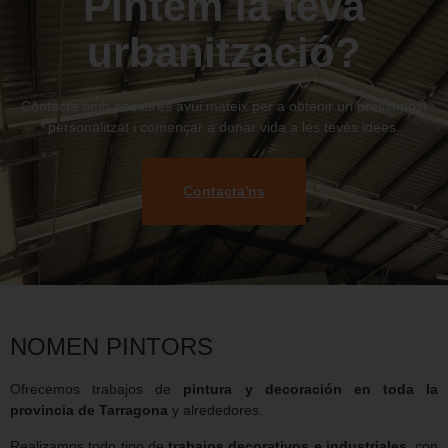
Pintem la teva
urbanització?
Contacta amb nosaltres avui mateix per a obtenir un pressupost
personalitzat i començar a donar vida a les teves idees.
Contacta'ns
NOMEN PINTORS
Ofrecemos trabajos de
pintura y decoración en toda la
provincia de Tarragona
y alrededores.
Realizamos todo tipo de
trabajos decorativos e industriales
, con